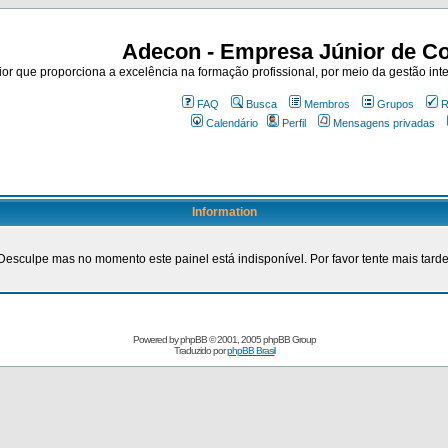
Adecon - Empresa Júnior de Co
r que proporciona a excelência na formação profissional, por meio da gestão inte
FAQ
Busca
Membros
Grupos
R
Calendário
Perfil
Mensagens privadas
Information
Desculpe mas no momento este painel está indisponível. Por favor tente mais tarde
Powered by
phpBB
© 2001, 2005 phpBB Group
Traduzido por
phpBB Brasil