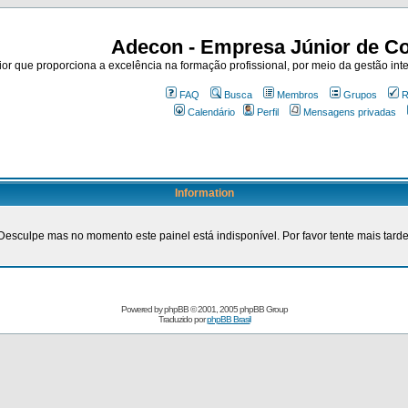
Adecon - Empresa Júnior de Co
r que proporciona a excelência na formação profissional, por meio da gestão inte
FAQ
Busca
Membros
Grupos
R
Calendário
Perfil
Mensagens privadas
Information
Desculpe mas no momento este painel está indisponível. Por favor tente mais tarde
Powered by
phpBB
© 2001, 2005 phpBB Group
Traduzido por
phpBB Brasil