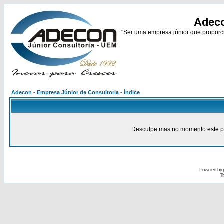
Adeco
"Ser uma empresa júnior que proporci
Adecon - Empresa Júnior de Consultoria - Índice
Desculpe mas no momento este pain
Powered by
Tr