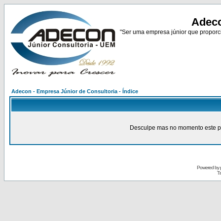
Adeco
"Ser uma empresa júnior que proporci
Adecon - Empresa Júnior de Consultoria - Índice
Desculpe mas no momento este pain
Powered by
Tr