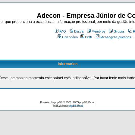
Adecon - Empresa Júnior de Co
r que proporciona a excelência na formação profissional, por meio da gestão inte
FAQ
Busca
Membros
Grupos
R
Calendário
Perfil
Mensagens privadas
Information
Desculpe mas no momento este painel está indisponível. Por favor tente mais tarde
Powered by
phpBB
© 2001, 2005 phpBB Group
Traduzido por
phpBB Brasil