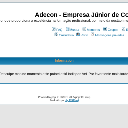
Adecon - Empresa Júnior de Co
r que proporciona a excelência na formação profissional, por meio da gestão inte
FAQ
Busca
Membros
Grupos
R
Calendário
Perfil
Mensagens privadas
Information
Desculpe mas no momento este painel está indisponível. Por favor tente mais tarde
Powered by
phpBB
© 2001, 2005 phpBB Group
Traduzido por
phpBB Brasil