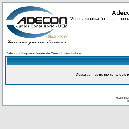
Adeco
"Ser uma empresa júnior que proporci
Adecon - Empresa Júnior de Consultoria - Índice
Desculpe mas no momento este pain
Powered by
Tr