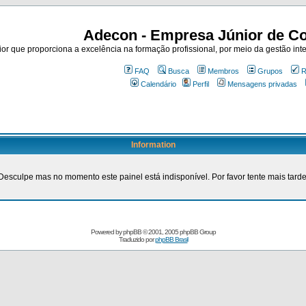
Adecon - Empresa Júnior de Co
r que proporciona a excelência na formação profissional, por meio da gestão inte
FAQ
Busca
Membros
Grupos
R
Calendário
Perfil
Mensagens privadas
Information
Desculpe mas no momento este painel está indisponível. Por favor tente mais tarde
Powered by
phpBB
© 2001, 2005 phpBB Group
Traduzido por
phpBB Brasil