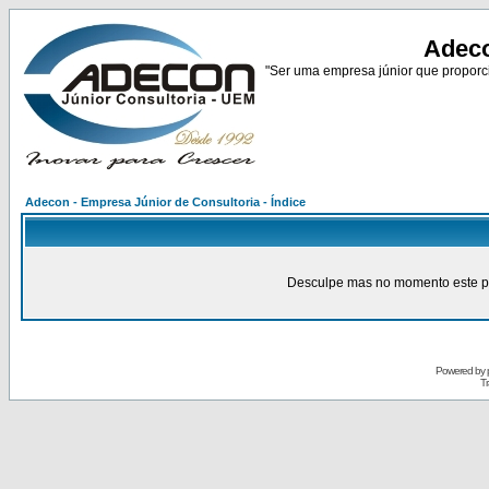
Adeco
"Ser uma empresa júnior que proporci
Adecon - Empresa Júnior de Consultoria - Índice
Desculpe mas no momento este pain
Powered by
Tr