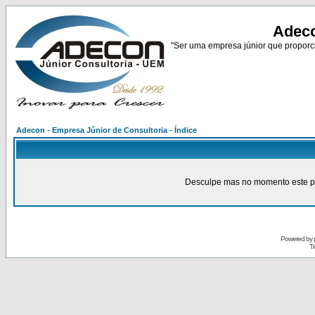
Adeco
"Ser uma empresa júnior que proporci
Adecon - Empresa Júnior de Consultoria - Índice
Desculpe mas no momento este pain
Powered by
Tr