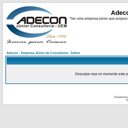
Adeco
"Ser uma empresa júnior que proporci
Adecon - Empresa Júnior de Consultoria - Índice
Desculpe mas no momento este pain
Powered by
Tr