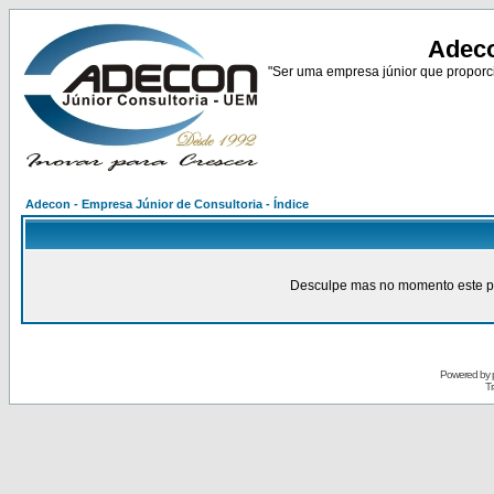
Adeco
"Ser uma empresa júnior que proporci
Adecon - Empresa Júnior de Consultoria - Índice
Desculpe mas no momento este pain
Powered by
Tr