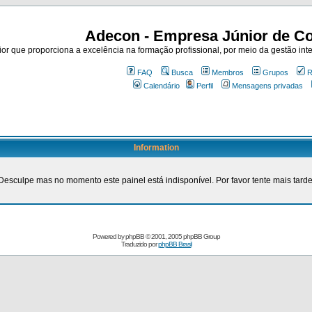
Adecon - Empresa Júnior de Co
r que proporciona a excelência na formação profissional, por meio da gestão inte
FAQ
Busca
Membros
Grupos
R
Calendário
Perfil
Mensagens privadas
Information
Desculpe mas no momento este painel está indisponível. Por favor tente mais tarde
Powered by
phpBB
© 2001, 2005 phpBB Group
Traduzido por
phpBB Brasil