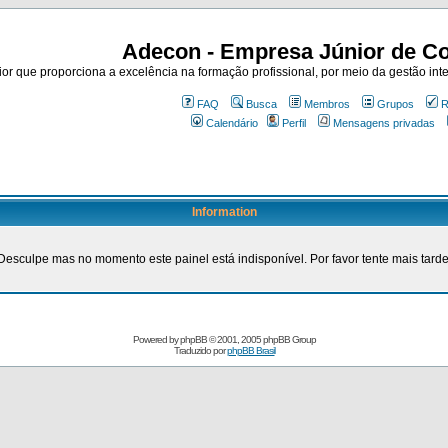
Adecon - Empresa Júnior de Co
r que proporciona a excelência na formação profissional, por meio da gestão inte
FAQ
Busca
Membros
Grupos
R
Calendário
Perfil
Mensagens privadas
Information
Desculpe mas no momento este painel está indisponível. Por favor tente mais tarde
Powered by
phpBB
© 2001, 2005 phpBB Group
Traduzido por
phpBB Brasil