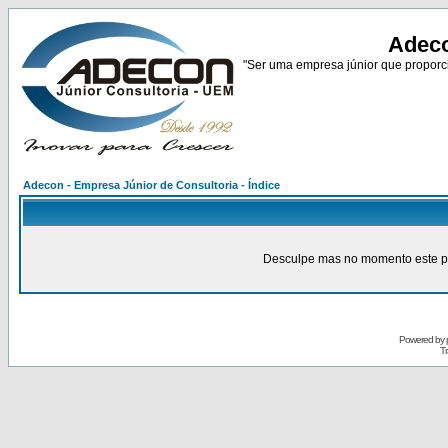
Adeco
"Ser uma empresa júnior que proporci
Adecon - Empresa Júnior de Consultoria - Índice
Desculpe mas no momento este pain
Powered by
Tr