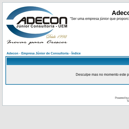
Adeco
"Ser uma empresa júnior que proporci
Adecon - Empresa Júnior de Consultoria - Índice
Desculpe mas no momento este pain
Powered by
Tr