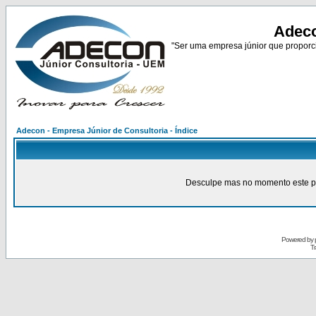
Adeco
"Ser uma empresa júnior que proporci
Adecon - Empresa Júnior de Consultoria - Índice
Desculpe mas no momento este pain
Powered by
Tr