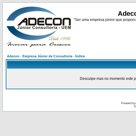
Adeco
"Ser uma empresa júnior que proporci
Adecon - Empresa Júnior de Consultoria - Índice
Desculpe mas no momento este pain
Powered by
Tr