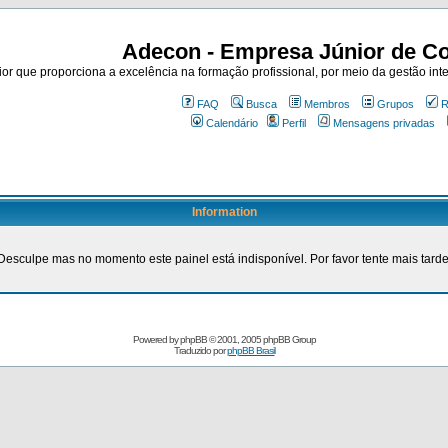
Adecon - Empresa Júnior de Co
r que proporciona a excelência na formação profissional, por meio da gestão inte
FAQ
Busca
Membros
Grupos
R
Calendário
Perfil
Mensagens privadas
Information
Desculpe mas no momento este painel está indisponível. Por favor tente mais tarde
Powered by
phpBB
© 2001, 2005 phpBB Group
Traduzido por
phpBB Brasil