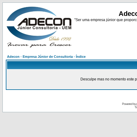
Adeco
"Ser uma empresa júnior que proporci
Adecon - Empresa Júnior de Consultoria - Índice
Desculpe mas no momento este pain
Powered by
Tr