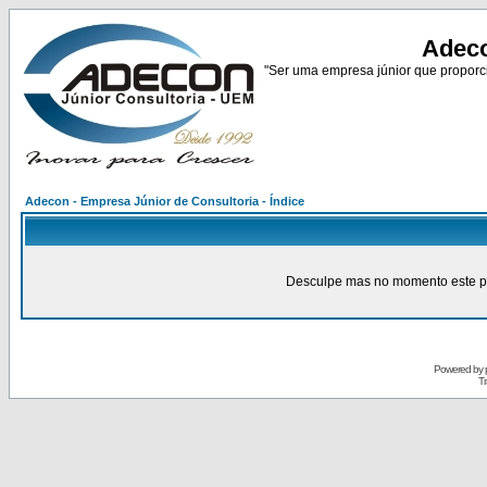
Adeco
"Ser uma empresa júnior que proporci
Adecon - Empresa Júnior de Consultoria - Índice
Desculpe mas no momento este pain
Powered by
Tr