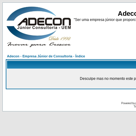
Adeco
"Ser uma empresa júnior que proporci
Adecon - Empresa Júnior de Consultoria - Índice
Desculpe mas no momento este pain
Powered by
Tr