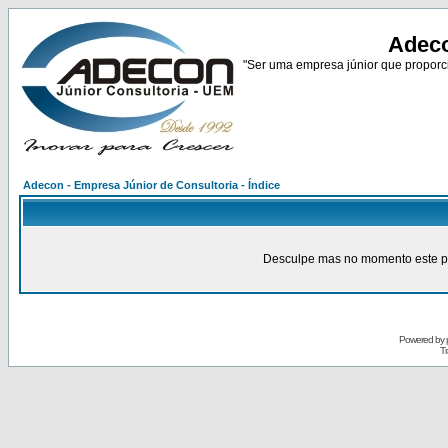
Adeco
"Ser uma empresa júnior que proporci
Adecon - Empresa Júnior de Consultoria - Índice
Desculpe mas no momento este pain
Powered by
Tr