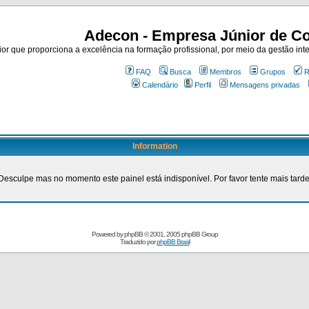
Adecon - Empresa Júnior de Co
r que proporciona a excelência na formação profissional, por meio da gestão inte
FAQ
Busca
Membros
Grupos
R
Calendário
Perfil
Mensagens privadas
Information
Desculpe mas no momento este painel está indisponível. Por favor tente mais tarde
Powered by
phpBB
© 2001, 2005 phpBB Group
Traduzido por
phpBB Brasil