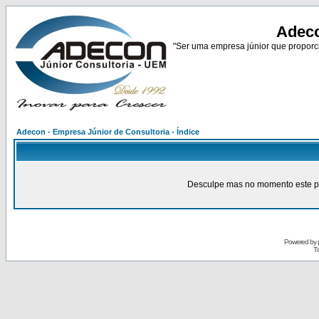
Adeco
"Ser uma empresa júnior que proporci
Adecon - Empresa Júnior de Consultoria - Índice
Desculpe mas no momento este pain
Powered by
Tr