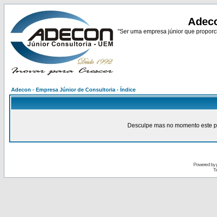
Adeco
"Ser uma empresa júnior que proporci
Adecon - Empresa Júnior de Consultoria - Índice
Desculpe mas no momento este pain
Powered by
Tr