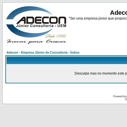
Adeco
"Ser uma empresa júnior que proporci
Adecon - Empresa Júnior de Consultoria - Índice
Desculpe mas no momento este pain
Powered by
Tr