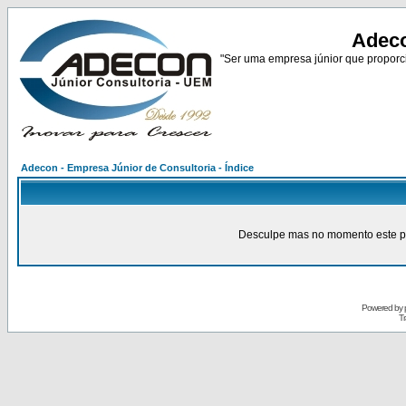
Adeco
"Ser uma empresa júnior que proporci
Adecon - Empresa Júnior de Consultoria - Índice
Desculpe mas no momento este pain
Powered by
Tr