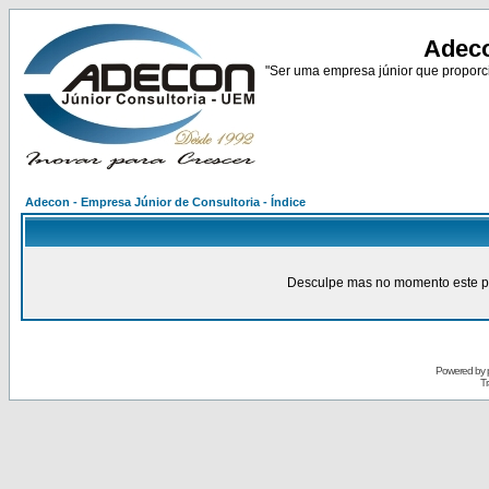
Adeco
"Ser uma empresa júnior que proporci
Adecon - Empresa Júnior de Consultoria - Índice
Desculpe mas no momento este pain
Powered by
Tr