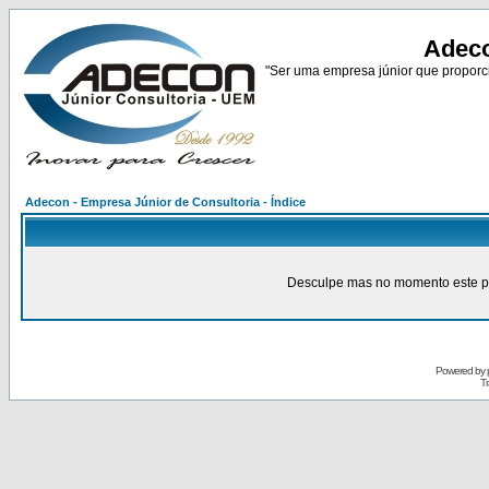
Adeco
"Ser uma empresa júnior que proporci
Adecon - Empresa Júnior de Consultoria - Índice
Desculpe mas no momento este pain
Powered by
Tr