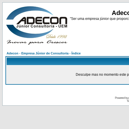
Adeco
"Ser uma empresa júnior que proporci
Adecon - Empresa Júnior de Consultoria - Índice
Desculpe mas no momento este pain
Powered by
Tr