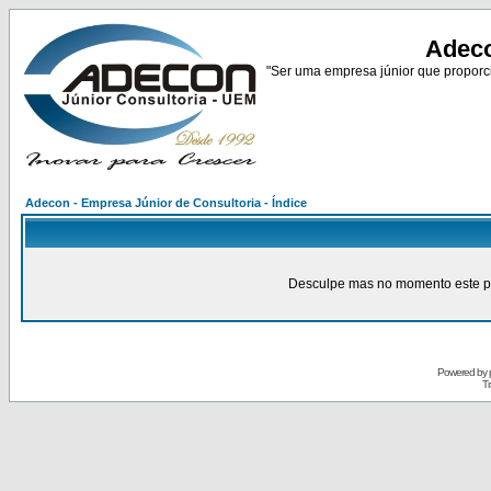
Adeco
"Ser uma empresa júnior que proporci
Adecon - Empresa Júnior de Consultoria - Índice
Desculpe mas no momento este pain
Powered by
Tr