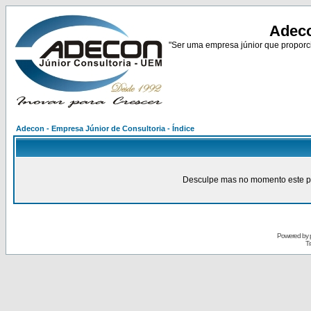
Adeco
"Ser uma empresa júnior que proporci
Adecon - Empresa Júnior de Consultoria - Índice
Desculpe mas no momento este pain
Powered by
Tr