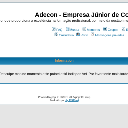
Adecon - Empresa Júnior de Co
r que proporciona a excelência na formação profissional, por meio da gestão inte
FAQ
Busca
Membros
Grupos
R
Calendário
Perfil
Mensagens privadas
Information
Desculpe mas no momento este painel está indisponível. Por favor tente mais tarde
Powered by
phpBB
© 2001, 2005 phpBB Group
Traduzido por
phpBB Brasil