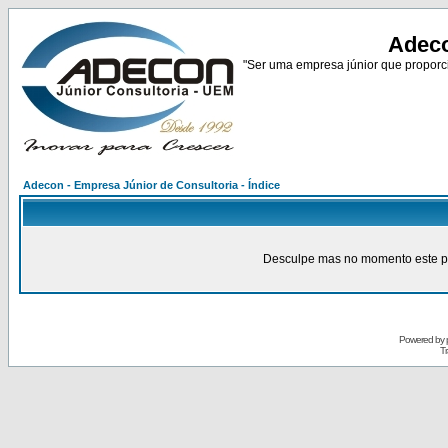
Adeco
"Ser uma empresa júnior que proporci
Adecon - Empresa Júnior de Consultoria - Índice
Desculpe mas no momento este pain
Powered by
Tr