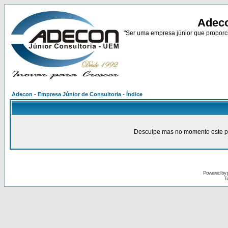
Adeco
"Ser uma empresa júnior que proporci
Adecon - Empresa Júnior de Consultoria - Índice
Desculpe mas no momento este pain
Powered by
Tr