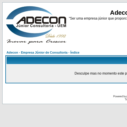
Adeco
"Ser uma empresa júnior que proporci
Adecon - Empresa Júnior de Consultoria - Índice
Desculpe mas no momento este pain
Powered by
Tr