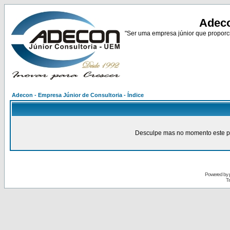
Adeco
"Ser uma empresa júnior que proporci
Adecon - Empresa Júnior de Consultoria - Índice
Desculpe mas no momento este pain
Powered by
Tr