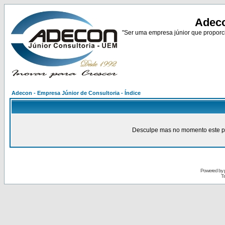
Adeco
"Ser uma empresa júnior que proporci
Adecon - Empresa Júnior de Consultoria - Índice
Desculpe mas no momento este pain
Powered by
Tr