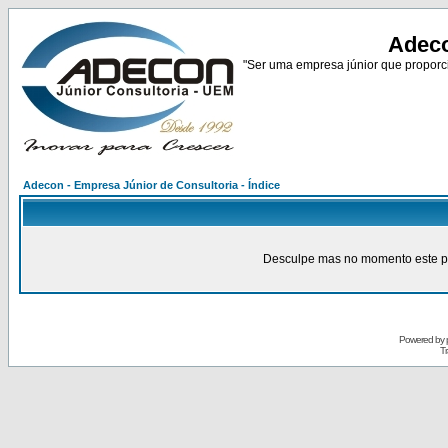
Adeco
"Ser uma empresa júnior que proporci
Adecon - Empresa Júnior de Consultoria - Índice
Desculpe mas no momento este pain
Powered by
Tr