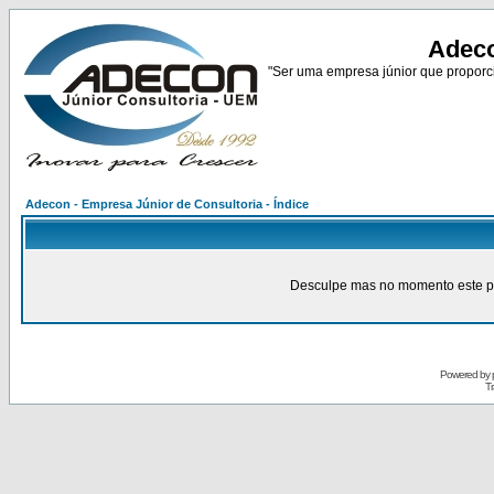
Adeco
"Ser uma empresa júnior que proporci
Adecon - Empresa Júnior de Consultoria - Índice
Desculpe mas no momento este pain
Powered by
Tr