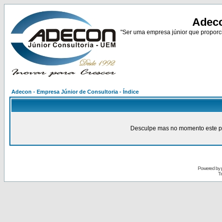
Adeco
"Ser uma empresa júnior que proporci
Adecon - Empresa Júnior de Consultoria - Índice
Desculpe mas no momento este pain
Powered by
Tr