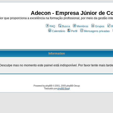
Adecon - Empresa Júnior de Co
r que proporciona a excelência na formação profissional, por meio da gestão inte
FAQ
Busca
Membros
Grupos
R
Calendário
Perfil
Mensagens privadas
Information
Desculpe mas no momento este painel está indisponível. Por favor tente mais tarde
Powered by
phpBB
© 2001, 2005 phpBB Group
Traduzido por
phpBB Brasil