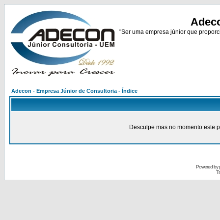
Adeco
"Ser uma empresa júnior que proporci
Adecon - Empresa Júnior de Consultoria - Índice
Desculpe mas no momento este pain
Powered by
Tr