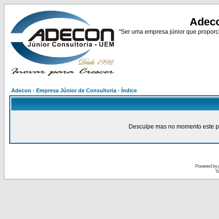
Adeco
"Ser uma empresa júnior que proporci
Adecon - Empresa Júnior de Consultoria - Índice
Desculpe mas no momento este pain
Powered by
Tr