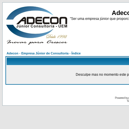
Adeco
"Ser uma empresa júnior que proporci
Adecon - Empresa Júnior de Consultoria - Índice
Desculpe mas no momento este pain
Powered by
Tr