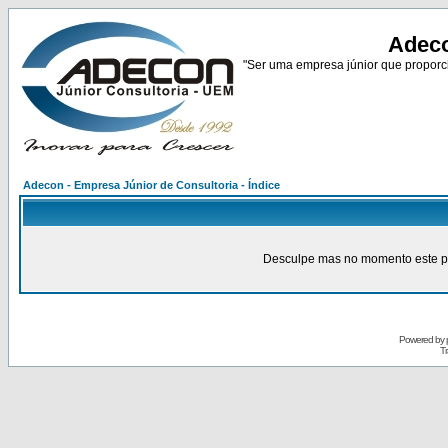
Adeco
"Ser uma empresa júnior que proporci
Adecon - Empresa Júnior de Consultoria - Índice
Desculpe mas no momento este pain
Powered by
Tr