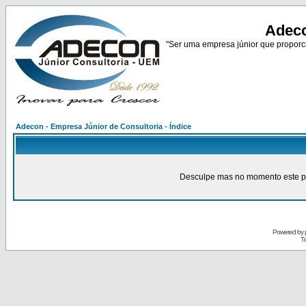
Adeco
"Ser uma empresa júnior que proporci
Adecon - Empresa Júnior de Consultoria - Índice
Desculpe mas no momento este pain
Powered by
Tr