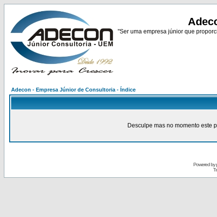
Adeco
"Ser uma empresa júnior que proporci
Adecon - Empresa Júnior de Consultoria - Índice
Desculpe mas no momento este pain
Powered by
Tr