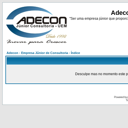
Adeco
"Ser uma empresa júnior que proporci
Adecon - Empresa Júnior de Consultoria - Índice
Desculpe mas no momento este pain
Powered by
Tr